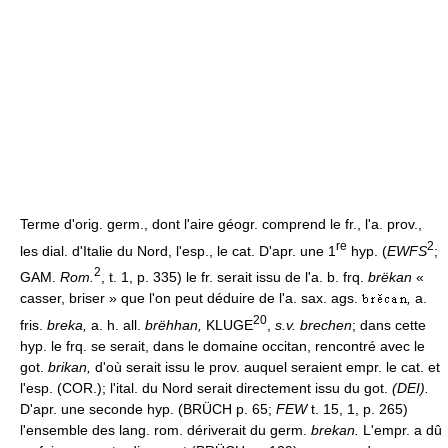
Terme d'orig. germ., dont l'aire géogr. comprend le fr., l'a. prov.,
re
2
les dial. d'Italie du Nord, l'esp., le cat. D'apr. une 1
hyp. (
EWFS
;
2
GAM.
Rom.
, t. 1, p. 335) le fr. serait issu de l'a. b. frq.
brëkan
«
casser, briser » que l'on peut déduire de l'a. sax. ags.
,
a.
20
fris.
breka,
a. h. all.
brëhhan,
KLUGE
,
s.v. brechen
; dans cette
hyp. le frq. se serait, dans le domaine occitan, rencontré avec le
got.
brikan,
d'où serait issu le prov. auquel seraient empr. le cat. et
l'esp. (COR.); l'ital. du Nord serait directement issu du got.
(DEI).
D'apr. une seconde hyp. (BRÜCH p. 65;
FEW
t. 15, 1, p. 265)
l'ensemble des lang. rom. dériverait du germ.
brekan.
L'empr. a dû