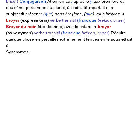
briser)
Conjugaison
Attention au
i
après le
y
aux première et
deuxième personnes du pluriel, à l'indicatif imparfait et au
subjonctif présent :
(
que
) nous broyions
,
(
que
) vous broyiez
. ●
broyer
(expressions)
verbe transitif
(
francique
brëkan
, briser)
Broyer du noir,
être déprimé, avoir le cafard. ●
broyer
(synonymes)
verbe transitif
(
francique
brëkan
, briser)
Réduire
quelque chose en parcelles extrêmement ténues en le soumettant
à...
Synonymes
: