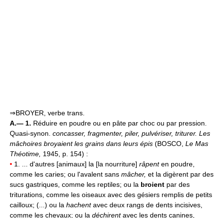
⇒BROYER, verbe trans.
A.— 1.
Réduire en poudre ou en pâte par choc ou par pression.
Quasi-synon.
concasser, fragmenter, piler, pulvériser, triturer.
Les
mâchoires broyaient les grains dans leurs épis
(BOSCO,
Le Mas
Théotime,
1945, p. 154) :
•
1. ... d'autres [animaux] la [la nourriture]
râpent
en poudre,
comme les caries; ou l'avalent sans
mâcher,
et la digèrent par des
sucs gastriques, comme les reptiles; ou la
broient
par des
triturations, comme les oiseaux avec des gésiers remplis de petits
cailloux; (...) ou la
hachent
avec deux rangs de dents incisives,
comme les chevaux; ou la
déchirent
avec les dents canines,