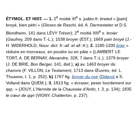
e
e
ÉTYMOL. ET HIST. — 1.
2
moitié XI
s. judéo-fr.
breied
« [pain]
broyé, bien pétri » (
Gloses de Raschi,
éd. A. Darmesteter et D.S.
e
e
Blondheim, 141 dans LÉVY
Trésor
); 2
moitié XIII
s.
broier
(
Gaufrey,
209 dans T.-L.); 1538
broyer
(EST.); 1669
pain broyé
(J.-
H. WIDERHOLD,
Nouv. dict. fr.-all. et all.-fr.
);
2.
1180-1200
brier
«
réduire en morceaux, en poudre ou en pâte » (LAMBERT LE
TORT, A. DE BERNAY,
Alexandre,
328, 7 dans T.-L.); 1379
broyer
(J. DE BRIE,
Bon Berger,
141,
ibid.
);
a)
av. 1463
broyer du
chanvre
(F. VILLON,
Le Testament,
1713 dans
Œuvres,
éd. L.
Thuasne, t. 1, p. 252);
b)
1767 fig.
broyer du noir
(
Diderot
à S.
Volland dans QUEM.);
3.
1813 fig. « écraser, peser lourdement sur
qqc. » (JOUY,
L'Hermite de la Chaussée d'Antin,
t. 3, p. 134); 1835
le cœur de qqn
(VIGNY,
Chatterton,
p. 237).