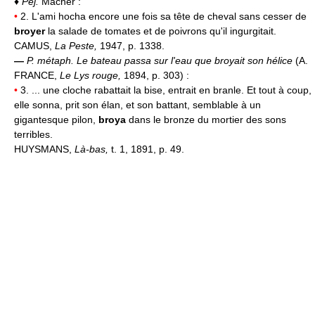
♦
Péj.
Mâcher :
•
2. L'ami hocha encore une fois sa tête de cheval sans cesser de
broyer
la salade de tomates et de poivrons qu'il ingurgitait.
CAMUS,
La Peste,
1947, p. 1338.
—
P. métaph.
Le bateau passa sur l'eau que broyait son hélice
(A.
FRANCE,
Le Lys rouge,
1894, p. 303) :
•
3. ... une cloche rabattait la bise, entrait en branle. Et tout à coup,
elle sonna, prit son élan, et son battant, semblable à un
gigantesque pilon,
broya
dans le bronze du mortier des sons
terribles.
HUYSMANS,
Là-bas,
t. 1, 1891, p. 49.