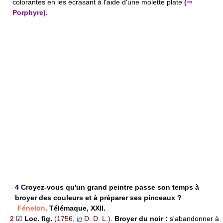
colorantes en les écrasant à l'aide d'une molette plate
(
⇒
Porphyre).
4
Croyez-vous qu'un grand peintre passe son temps à
broyer des couleurs et à préparer ses pinceaux ?
Fénelon,
Télémaque, XXII.
2
☑
Loc. fig.
(1756,
in
D. D. L.).
Broyer du noir :
s'abandonner à