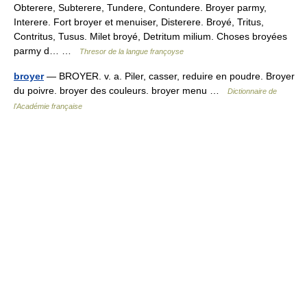
Obterere, Subterere, Tundere, Contundere. Broyer parmy,
Interere. Fort broyer et menuiser, Disterere. Broyé, Tritus,
Contritus, Tusus. Milet broyé, Detritum milium. Choses broyées
parmy d… …
Thresor de la langue françoyse
broyer
— BROYER. v. a. Piler, casser, reduire en poudre. Broyer
du poivre. broyer des couleurs. broyer menu …
Dictionnaire de
l'Académie française