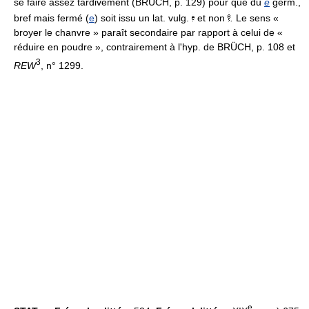
se faire assez tardivement (BRÜCH, p. 129) pour que du
e
germ.,
bref mais fermé (
e
) soit issu un lat. vulg.
et non
.
Le sens «
broyer le chanvre » paraît secondaire par rapport à celui de «
réduire en poudre », contrairement à l'hyp. de BRÜCH, p. 108 et
3
REW
, n° 1299.
e