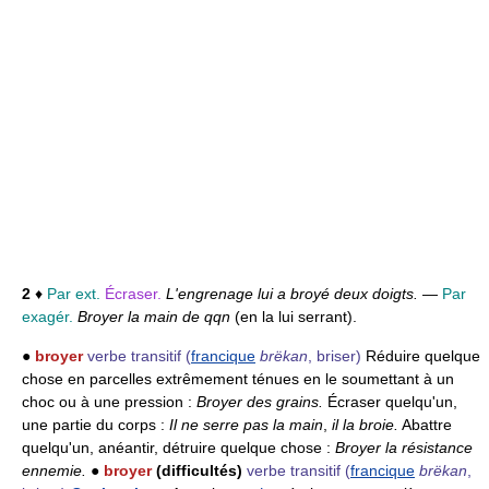
2
♦
Par ext.
Écraser.
L'engrenage lui a broyé deux doigts.
—
Par
exagér.
Broyer la main de qqn
(en la lui serrant).
●
broyer
verbe transitif
(
francique
brëkan
, briser)
Réduire quelque
chose en parcelles extrêmement ténues en le soumettant à un
choc ou à une pression :
Broyer des grains.
Écraser quelqu'un,
une partie du corps :
Il ne serre pas la main
,
il la broie.
Abattre
quelqu'un, anéantir, détruire quelque chose :
Broyer la résistance
ennemie.
●
broyer
(difficultés)
verbe transitif
(
francique
brëkan
,