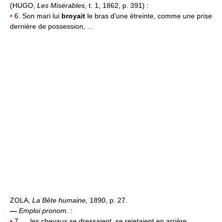
(HUGO,
Les Misérables,
t. 1, 1862, p. 391) :
•
6. Son mari lui
broyait
le bras d'une étreinte, comme une prise
dernière de possession, ...
ZOLA,
La Bête humaine,
1890, p. 27.
—
Emploi pronom.
:
•
7. ... les chevaux se dressaient, se rejetaient en arrière,