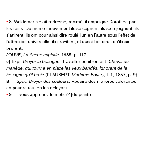
•
8. Waldemar s'était redressé, ranimé, il empoigne Dorothée par
les reins. Du même mouvement ils se cognent, ils se rejoignent, ils
s'attirent, ils ont pour ainsi dire roulé l'un en l'autre sous l'effet de
l'attraction universelle, ils gravitent, et aussi l'on dirait qu'ils
se
broient
.
JOUVE,
La Scène capitale,
1935, p. 117.
c)
Expr.
Broyer la besogne.
Travailler péniblement.
Cheval de
manège, qui tourne en place les yeux bandés, ignorant de la
besogne qu'il broie
(FLAUBERT,
Madame Bovary,
t. 1, 1857, p. 9).
B.—
Spéc.
Broyer des couleurs.
Réduire des matières colorantes
en poudre tout en les délayant :
•
9. ... vous apprenez le métier? [de peintre]