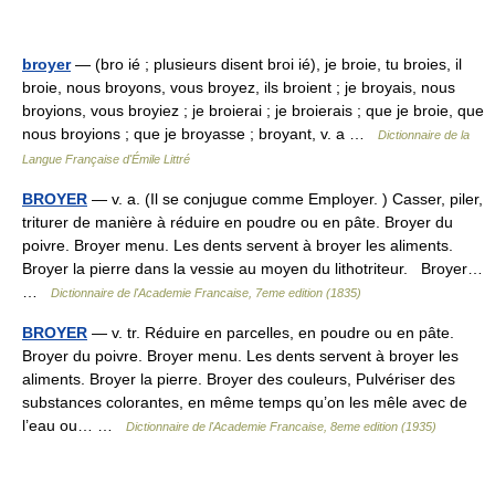
broyer
— (bro ié ; plusieurs disent broi ié), je broie, tu broies, il
broie, nous broyons, vous broyez, ils broient ; je broyais, nous
broyions, vous broyiez ; je broierai ; je broierais ; que je broie, que
nous broyions ; que je broyasse ; broyant, v. a …
Dictionnaire de la
Langue Française d'Émile Littré
BROYER
— v. a. (Il se conjugue comme Employer. ) Casser, piler,
triturer de manière à réduire en poudre ou en pâte. Broyer du
poivre. Broyer menu. Les dents servent à broyer les aliments.
Broyer la pierre dans la vessie au moyen du lithotriteur. Broyer…
…
Dictionnaire de l'Academie Francaise, 7eme edition (1835)
BROYER
— v. tr. Réduire en parcelles, en poudre ou en pâte.
Broyer du poivre. Broyer menu. Les dents servent à broyer les
aliments. Broyer la pierre. Broyer des couleurs, Pulvériser des
substances colorantes, en même temps qu’on les mêle avec de
l’eau ou… …
Dictionnaire de l'Academie Francaise, 8eme edition (1935)