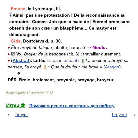
France,
le Lys rouge, III.
7
Ainsi, pas une protestation ! De la reconnaissance au
contraire ! Comme Job que la main de l'Éternel broie sans
obtenir de son cœur un blasphème… Ce martyr est
décourageant.
Gide,
Dostoïevski, p. 30.
♦
Être broyé de fatigue,
abattu, harassé.
⇒
Moulu.
♦
☑
Vx.
Broyer de la besogne
(cit. 6) :
travailler durement.
♦
(
Abstrait
). Littér.
Écraser, anéantir.
||
La douleur a broyé sa
pensée, l'a broyé.
||
« Que la douleur me broie »
(
Aragon
).
❖
DÉR.
Broie, broiement, broyable, broyage, broyeur.
Encyclopédie Universelle
.
2012
.
Игры ⚽
Поможем решить контрольную работу
broyat
broyeur