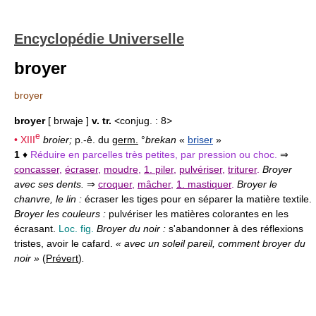
Encyclopédie Universelle
broyer
broyer
broyer
[ brwaje ]
v. tr.
<conjug. : 8>
e
•
XIII
broier;
p.-ê. du
germ.
°
brekan
«
briser
»
1
♦
Réduire en parcelles très petites, par pression ou choc.
⇒
concasser
,
écraser
,
moudre
,
1. piler
,
pulvériser
,
triturer
.
Broyer
avec ses dents.
⇒
croquer
,
mâcher
,
1. mastiquer
.
Broyer le
chanvre, le lin :
écraser les tiges pour en séparer la matière textile.
Broyer les couleurs :
pulvériser les matières colorantes en les
écrasant.
Loc. fig.
Broyer du noir :
s'abandonner à des réflexions
tristes, avoir le cafard.
« avec un soleil pareil, comment broyer du
noir »
(
Prévert
)
.