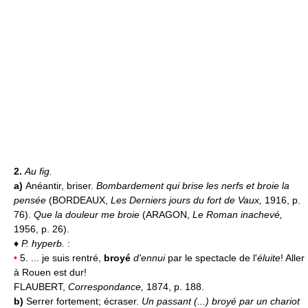
2.
Au fig.
a)
Anéantir, briser.
Bombardement qui brise les nerfs et broie la
pensée
(BORDEAUX,
Les Derniers jours du fort de Vaux,
1916, p.
76).
Que la douleur me broie
(ARAGON,
Le Roman inachevé,
1956, p. 26).
♦
P. hyperb.
:
•
5. ... je suis rentré,
broyé
d'ennui
par le spectacle de l'
éluite
! Aller
à Rouen est dur!
FLAUBERT,
Correspondance,
1874, p. 188.
b)
Serrer fortement; écraser.
Un passant (...) broyé par un chariot