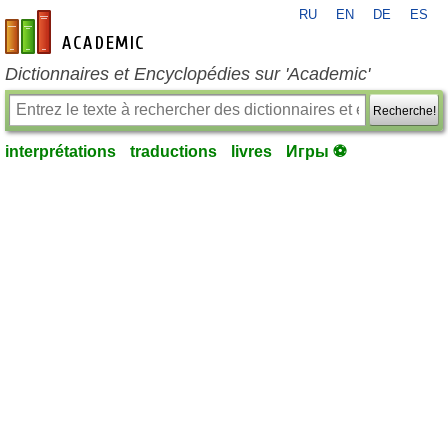
RU
EN
DE
ES
fr-academic.com
Dictionnaires et Encyclopédies sur 'Academic'
Recherche!
interprétations
traductions
livres
Игры ⚽