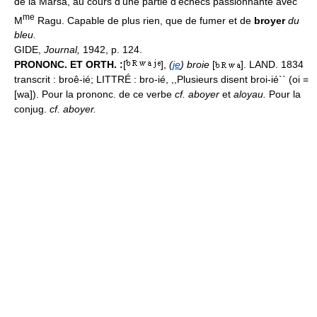
de la Marsa, au cours d'une partie d'échecs passionnante avec
me
M
Ragu. Capable de plus rien, que de fumer et de
broyer
du
bleu.
GIDE,
Journal,
1942, p. 124.
PRONONC. ET ORTH. :
[
],
(
je
) broie
[
]. LAND. 1834
transcrit : broê-ié; LITTRÉ : bro-ié, ,,Plusieurs disent broi-ié`` (oi =
[wa]). Pour la prononc. de ce verbe
cf. aboyer
et
aloyau.
Pour la
conjug.
cf. aboyer.