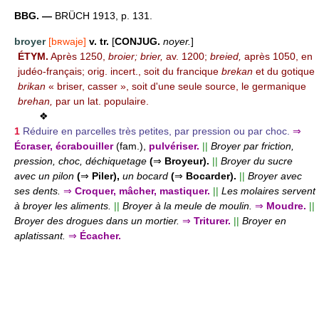
BBG. —
BRÜCH 1913, p. 131.
broyer
[bʀwaje]
v. tr.
[
CONJUG.
noyer.
]
ÉTYM.
Après 1250,
broier; brier,
av. 1200;
breied,
après 1050, en
judéo-français; orig. incert., soit du francique
brekan
et du gotique
brikan
« briser, casser », soit d'une seule source, le germanique
brehan,
par un lat. populaire.
❖
1
Réduire en parcelles très petites, par pression ou par choc.
⇒
Écraser, écrabouiller
(fam.),
pulvériser.
||
Broyer par friction,
pression, choc, déchiquetage
(
⇒
Broyeur).
||
Broyer du sucre
avec un pilon
(
⇒
Piler),
un bocard
(
⇒
Bocarder).
||
Broyer avec
ses dents.
⇒
Croquer, mâcher, mastiquer.
||
Les molaires servent
à broyer les aliments.
||
Broyer à la meule de moulin.
⇒
Moudre.
||
Broyer des drogues dans un mortier.
⇒
Triturer.
||
Broyer en
aplatissant.
⇒
Écacher.