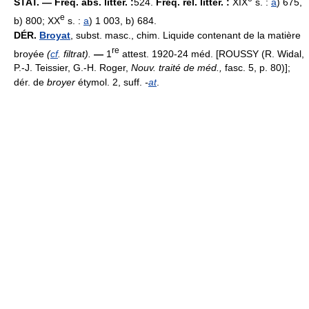
STAT. — Fréq. abs. littér. :
524.
Fréq. rel. littér. :
XIX
s. :
a
) 675,
e
b) 800; XX
s. :
a
) 1 003, b) 684.
DÉR.
Broyat
, subst. masc., chim. Liquide contenant de la matière
re
broyée
(
cf
. filtrat).
—
1
attest. 1920-24 méd. [ROUSSY (R. Widal,
P.-J. Teissier, G.-H. Roger,
Nouv. traité de méd.,
fasc. 5, p. 80)];
dér. de
broyer
étymol. 2, suff.
-
at
.