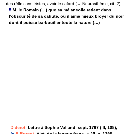
des réflexions tristes; avoir le cafard (→ Neurasthénie, cit. 2).
5
M. le Romain (…) que sa mélancolie retient dans
l'obscurité de sa cahute, où il aime mieux broyer du noir
dont il puisse barbouiller toute la nature (…)
Diderot,
Lettre à Sophie Volland, sept. 1767 (III, 108),
in
F. Brunot,
Hist. de la langue franç., t. VI, p. 1398.