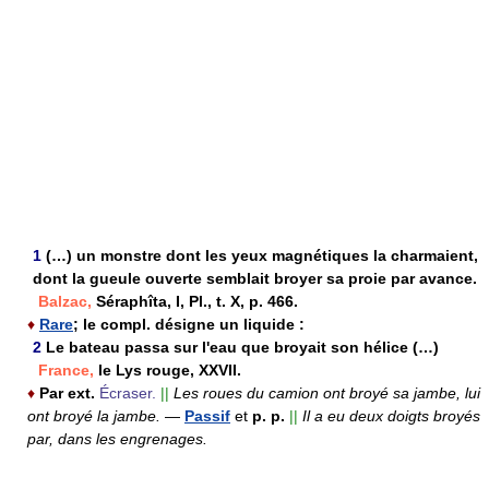
1
(…) un monstre dont les yeux magnétiques la charmaient,
dont la gueule ouverte semblait broyer sa proie par avance.
Balzac,
Séraphîta, I, Pl., t. X, p. 466.
♦
Rare
; le compl. désigne un liquide :
2
Le bateau passa sur l'eau que broyait son hélice (…)
France,
le Lys rouge, XXVII.
♦
Par ext.
Écraser.
||
Les roues du camion ont broyé sa jambe, lui
ont broyé la jambe.
—
Passif
et
p. p.
||
Il a eu deux doigts broyés
par, dans les engrenages.